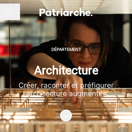
Partager la page
MENU CARRIÈRE
DÉPARTEMENT
Architecture
Créer, raconter et préfigurer
l'architecture augmentée.
Faire défiler jusqu'au contenu