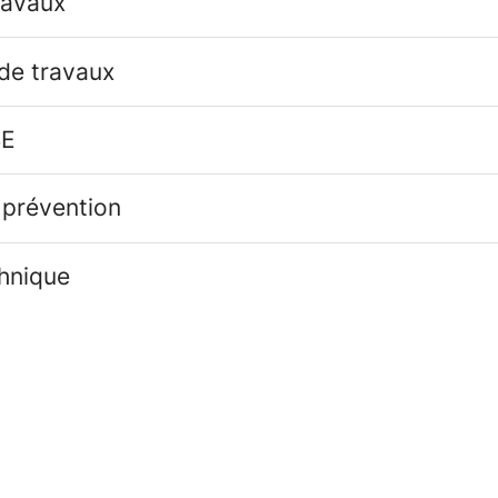
ravaux
 de travaux
SE
 prévention
chnique