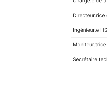
Chargé.e de t
Directeur.rice
Ingénieur.e H
Moniteur.trice
Secrétaire te